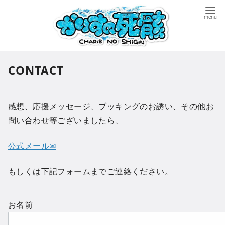
コ
ン
テ
ン
ツ
CONTACT
へ
移
動
感想、応援メッセージ、ブッキングのお誘い、その他お
問い合わせ等ございましたら、
公式メール✉
もしくは下記フォームまでご連絡ください。
お名前